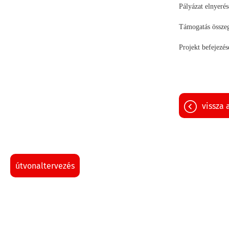
Pályázat elnyeré
Támogatás összeg
Projekt befejezés
vissza 
útvonaltervezés