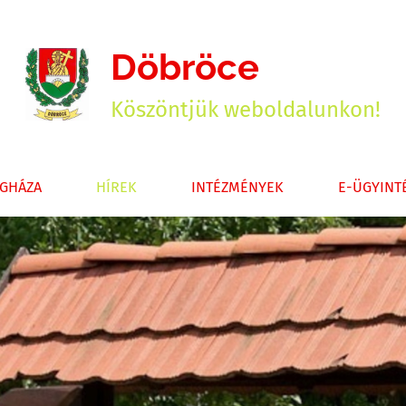
Döbröce
Köszöntjük weboldalunkon!
GHÁZA
HÍREK
INTÉZMÉNYEK
E-ÜGYINT