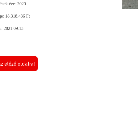
sének éve: 2020
e: 18.318.436 Ft
e: 2021.09.13.
az előző oldalra!