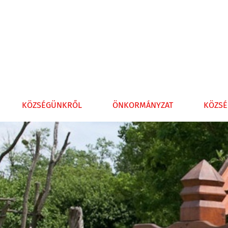
KÖZSÉGÜNKRŐL
ÖNKORMÁNYZAT
KÖZSÉ