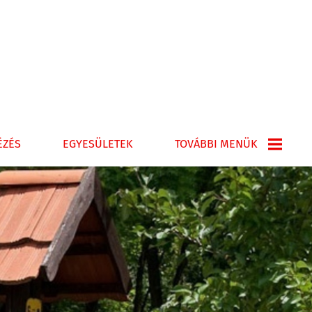
ÉZÉS
EGYESÜLETEK
TOVÁBBI MENÜK
KÖZÉRDEKŰ ADATOK
RENDEZÉSI TERV
GALÉRIA